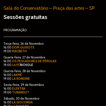
F
Sala do Conservatório – Praça das artes – SP
F
Sessões gratuitas
PROGRAMAÇÃO:
Terça-feira, 26 de Novembro
16:00
DOM QUIXOTE
19:00
MACBETH
Quarta-feira, 27 de Novembro
16:00
OS PESCADORES DE PÉROLAS
19:00
LA P
É
RICHOLE
N
Quinta-feira, 28 de Novembro
16:00
LAKMÉ
19:00
LA RONDINE
Sexta-feira, 29 de Novembro
16:00
ELEKTRA
19:00
TURANDOT
Sábado, 30 de Novembro
16:00
LA GIOCONDA