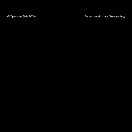
© Ópera na Tela 2024
Desenvolvido por Newgosling