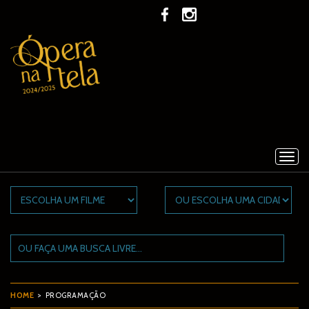
×
F
HOME
> PROGRAMAÇÃO
F