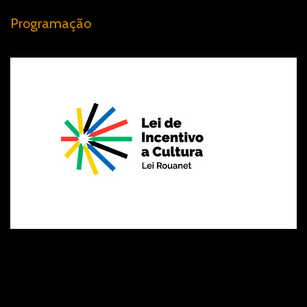
Programação
N