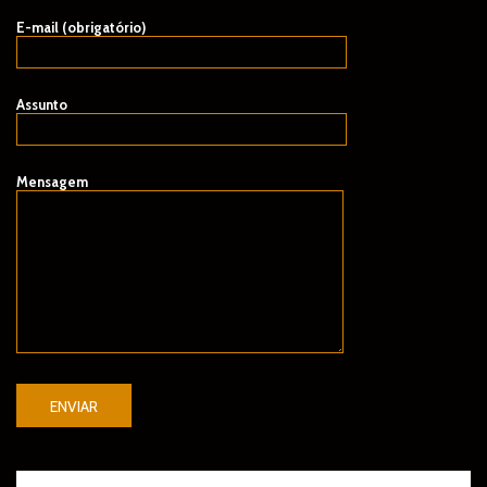
E-mail (obrigatório)
F
Assunto
Mensagem
N